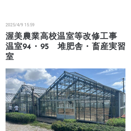
2025/4/9 15:59
渥美農業高校温室等改修工事
温室94・95 堆肥舎・畜産実習
室