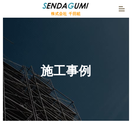
t
o
g
g
l
e
n
施工事例
a
v
i
g
a
t
i
o
n